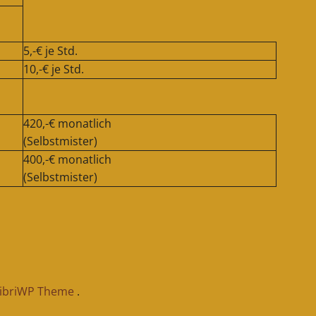
5,-€ je Std.
10,-€ je Std.
420,-€ monatlich
(Selbstmister)
400,-€ monatlich
(Selbstmister)
libriWP Theme
.